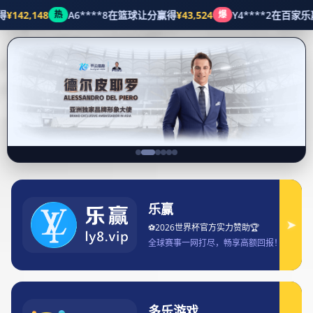
AB体育首页
AB体育官方网站
AB体育（AB SPORTS）是全球最大的在线综合性娱乐平台，AB在赞
领先于其他同行，每天为您提供近千场精彩体育赛事。 更有AB真人、AB
B电竞、AB百家乐、AB电子、全球各地赛事、动画直播、视频直播等
册入口进行查看, 每日每场皆有奖，福利惊喜不停。