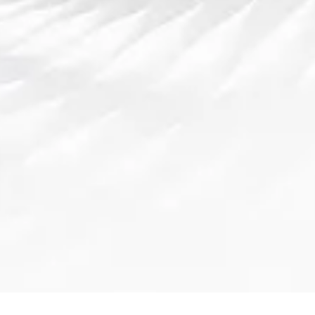
ABAPP更新
NEW VERSION UPDATE
AB彩票app产品特色
2024年05月14日
AB体育app产品特色
AB彩票app
XINGKONG LOTTERY