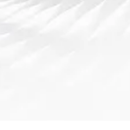
ABAPP更新
NEW VERSION UPDATE
AB彩票app产品特色
2024年05月14日
AB体育app产品特色
AB彩票app
XINGKONG LOTTERY