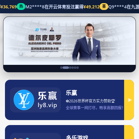
AB体育首页
AB体育官方网站
AB体育（AB SPORTS）是全球最大的在线综合性娱乐平台，AB在赞
领先于其他同行，每天为您提供近千场精彩体育赛事。 更有AB真人、AB
B电竞、AB百家乐、AB电子、全球各地赛事、动画直播、视频直播等
册入口进行查看, 每日每场皆有奖，福利惊喜不停。