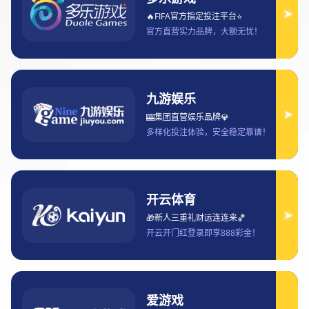
AB全站APP
AB
添加以下专属经理联系方式，领取免费彩金、包赔注单
复制
LetsTalk客服号：