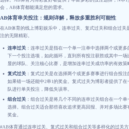
会，AB体育都能满足您的需求。
AB体育串关投注：规则详解，释放多重胜利可能性
在AB体育的线上博彩娱乐中，连串过关、复式过关和组合过关
注的无限精彩。
连串过关
：连串过关是指在一个单一注单中选择两个或更多
下一个投注选项，如此循环，直到所有投注获胜或其中一场
显的球队、关注核心比赛，是增加连串过关成功率的有效策
复式过关
：复式过关是在选择两个或更多赛事进行组合投注的
如果错一场还能中2串1的奖金。复式过关为博彩者提供了
队进行单关投注，降低失误率。
组合过关
：组合过关是将几个不同的连串过关组合在一个单一
选择。组合过关适合那些喜欢追求更高回报、并对多场比赛
奖金。
#AB体育通过连串过关、复式过关和组合过关等多样化的过关