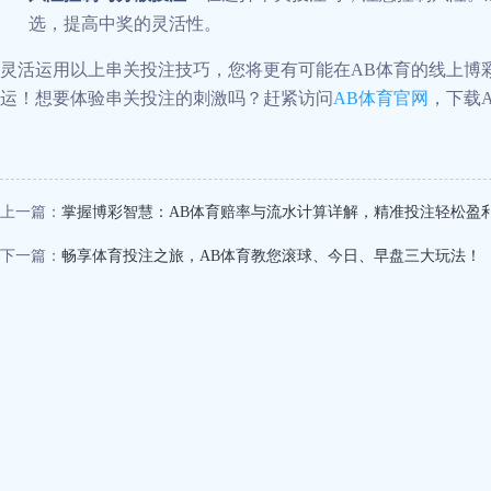
选，提高中奖的灵活性。
灵活运用以上串关投注技巧，您将更有可能在AB体育的线上博
运！想要体验串关投注的刺激吗？赶紧访问
AB体育官网
，下载A
上一篇：
掌握博彩智慧：AB体育赔率与流水计算详解，精准投注轻松盈
下一篇：
畅享体育投注之旅，AB体育教您滚球、今日、早盘三大玩法！