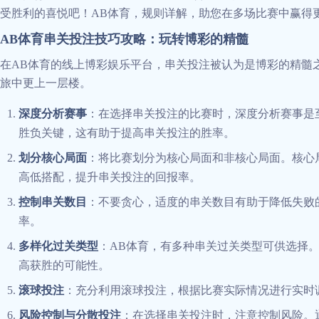
受胜利的喜悦吧！AB体育，规则详解，助您在多场比赛中赢得
AB体育串关投注技巧攻略：玩转博彩的精髓
在AB体育的线上博彩娱乐平台，串关投注被认为是博彩的精髓
旅中更上一层楼。
深度分析赛事
：在选择串关投注的比赛时，深度分析赛事是
胜负关键，这有助于提高串关投注的胜率。
划分核心局面
：将比赛划分为核心局面和非核心局面。核心
高低搭配，提升串关投注的回报率。
控制串关数目
：不要贪心，适度的串关数目有助于降低失败
率。
多样化过关类型
：AB体育，有多种串关过关类型可供选择
高获胜的可能性。
滚球投注
：充分利用滚球投注，根据比赛实际情况进行实时
风险控制与分散投注
：在选择串关投注时，注意控制风险。