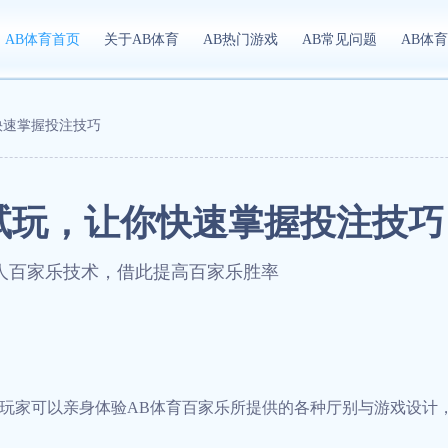
AB体育首页
关于AB体育
AB热门游戏
AB常见问题
AB体
快速掌握投注技巧
试玩，让你快速掌握投注技巧
人百家乐技术，借此提高百家乐胜率
，玩家可以亲身体验AB体育百家乐所提供的各种厅别与游戏设计