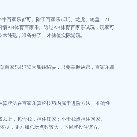
牛百家乐都可。除了百家乐试玩、龙虎、轮盘、21
惯AB体育百家乐。透过AB体育百家乐试玩，玩家可
技术纯熟，准备好了，才储值实际游玩。
育百家乐技巧3大赢钱秘诀，只要掌握诀窍，百家乐赢
种算牌法在百家乐算牌技巧内属于进阶方法，准确性
点以上，包含42，押住庄家；小于42点押注闲家。
断依据，哪方加总玩点数较大，下局就投注该方。