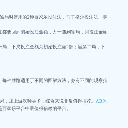
输局时使用的2种百家乐投注法，马丁格尔投注法、斐
下注都要回到初始投注金额，万一遇到输局，则投注金额
一局，下局投注金额为初始投注额2倍；输第二局，下
，每种牌路适用于不同的图解方法，亦有不同的观察指
牌局，加上游戏种类多，综合来说非常值得推荐。
AB体
是百家乐平台中最值得信赖的平台。