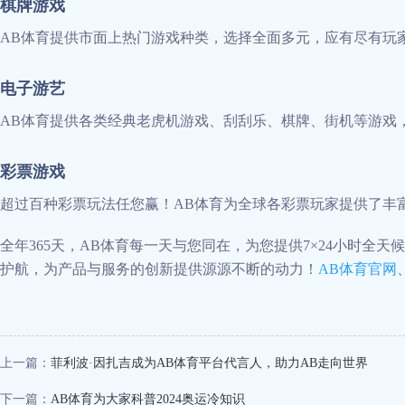
棋牌游戏
AB体育提供市面上热门游戏种类，选择全面多元，应有尽有玩
电子游艺
AB体育提供各类经典老虎机游戏、刮刮乐、棋牌、街机等游戏
彩票游戏
超过百种彩票玩法任您赢！AB体育为全球各彩票玩家提供了丰
全年365天，AB体育每一天与您同在，为您提供7×24小时
护航，为产品与服务的创新提供源源不断的动力！
AB体育官网
上一篇：
菲利波·因扎吉成为AB体育平台代言人，助力AB走向世界
下一篇：
AB体育为大家科普2024奥运冷知识