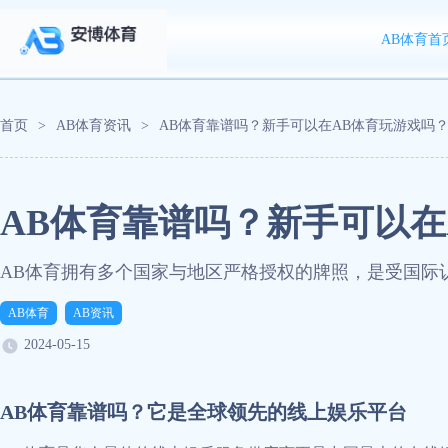
AB体育首
首页
>
AB体育资讯
>
AB体育靠谱吗？新手可以在AB体育玩游戏吗
AB体育靠谱吗？新手可以在
AB体育拥有多个国家与地区严格授权的牌照，是受国际
AB体育
AB资讯
2024-05-15
AB体育靠谱吗？它是全球领先的线上娱乐平台